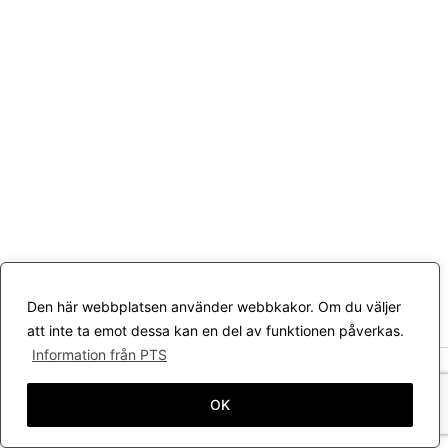
Den här webbplatsen använder webbkakor. Om du väljer
att inte ta emot dessa kan en del av funktionen påverkas.
Information från PTS
Upphovsrätt © 2026 Värmlands Kattklubb | Drivs med
Astra
WordPress-tema
OK