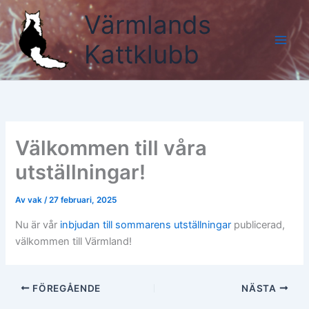
Hoppa
Värmlands
till
innehåll
Kattklubb
Välkommen till våra
utställningar!
Av
vak
/
27 februari, 2025
Nu är vår
inbjudan till sommarens utställningar
publicerad,
välkommen till Värmland!
FÖREGÅENDE
NÄSTA