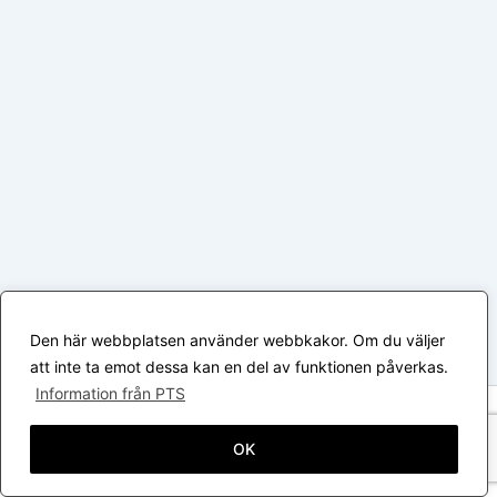
Den här webbplatsen använder webbkakor. Om du väljer
att inte ta emot dessa kan en del av funktionen påverkas.
Information från PTS
Upphovsrätt © 2026 Värmlands Kattklubb | Drivs med
Astra
WordPress-tema
OK