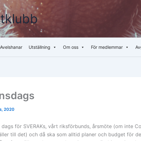
tklubb
Avelshanar
Utställning
Om oss
För medlemmar
Av
onsdags
s, 2020
t dags för SVERAKs, vårt riksförbunds, årsmöte (om inte C
äller till det) och då ska som alltid planer och budget för de