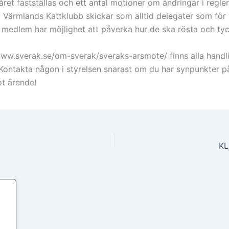
et fastställas och ett antal motioner om ändringar i regler
 Värmlands Kattklubb skickar som alltid delegater som för 
medlem har möjlighet att påverka hur de ska rösta och ty
www.sverak.se/om-sverak/sveraks-arsmote/ finns alla handli
Kontakta någon i styrelsen snarast om du har synpunkter på
ot ärende!
KL