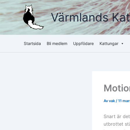
Hoppa
till
Värmlands Kat
innehåll
Startsida
Bli medlem
Uppfödare
Kattungar
Moti
Av
vak
/
11 mar
Snart är de
utbrottet st