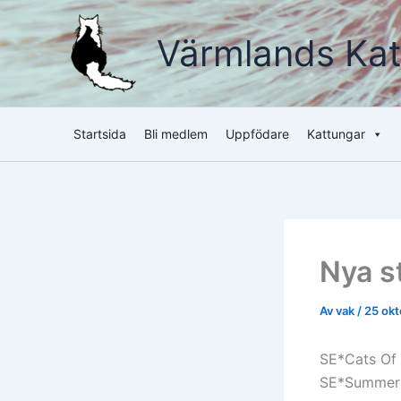
Hoppa
till
Värmlands Kat
innehåll
Startsida
Bli medlem
Uppfödare
Kattungar
Nya 
Av
vak
/
25 okt
SE*Cats Of 
SE*Summer M