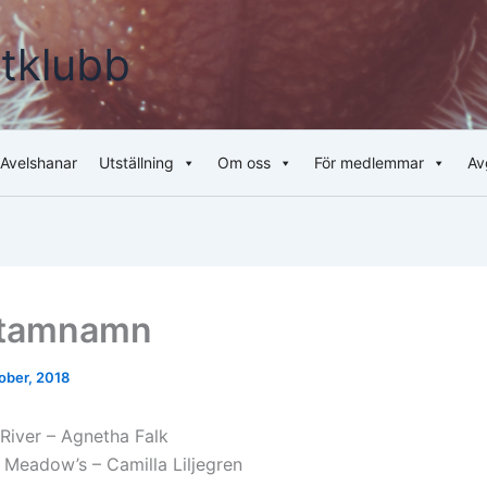
tklubb
Avelshanar
Utställning
Om oss
För medlemmar
Av
stamnamn
ober, 2018
River – Agnetha Falk
eadow’s – Camilla Liljegren