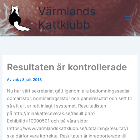
Hoppa
Värmlands
till
innehåll
Kattklubb
Resultaten är kontrollerade
Av
vak
/
8 juli, 2018
Nu har vårt sekretariat gått igenom alla bedömningssedlar,
domarlistor, nomineringslistor och panelresultat och sett till
så att allt är rätt inlagt i systemet. Resultatlistan
på http://minakatter.sverak.se/result.php?
ExhibitId=10000501 och på våra sidor
(https://www.varmlandskattklubb.se/utstallning/resultat/)
ska därför vara korrekta. Resultaten är inrapporterade till