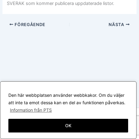
SVERAK som kommer publicera uppdaterade listor.
FÖREGÅENDE
NÄSTA
Den här webbplatsen använder webbkakor. Om du väljer
att inte ta emot dessa kan en del av funktionen påverkas.
Information från PTS
Upphovsrätt © 2026 Värmlands Kattklubb | Drivs med
Astra
WordPress-tema
OK