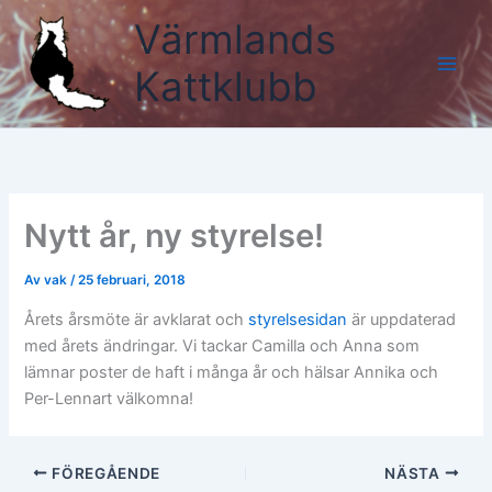
Hoppa
Värmlands
till
innehåll
Kattklubb
Nytt år, ny styrelse!
Av
vak
/
25 februari, 2018
Årets årsmöte är avklarat och
styrelsesidan
är uppdaterad
med årets ändringar. Vi tackar Camilla och Anna som
lämnar poster de haft i många år och hälsar Annika och
Per-Lennart välkomna!
FÖREGÅENDE
NÄSTA