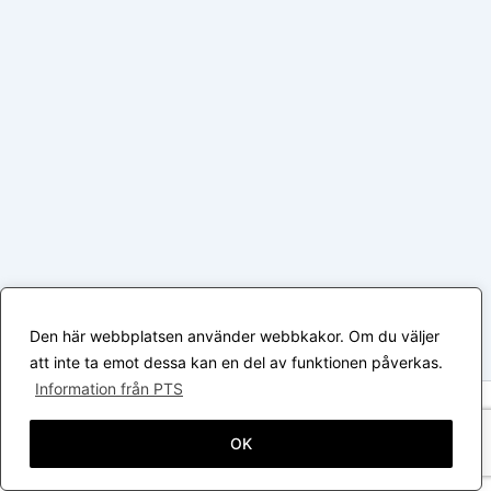
Den här webbplatsen använder webbkakor. Om du väljer
att inte ta emot dessa kan en del av funktionen påverkas.
Information från PTS
Upphovsrätt © 2026 Värmlands Kattklubb | Drivs med
Astra
WordPress-tema
OK